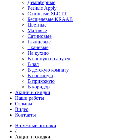
Демпферные
Резные Apply
С нишами SLOTT
Бесщелевые KRAAB
Цветные
Матовые
Сатиновые
Глянцевые
Тканевые
На кухню
В ванную и санузел
В зал
В детскую комнату
В гостиную
В прихожую
В коридор
Акции и скидки
Наши работы
Отзывы
Видео
Контакты
Натяжные потолки
/
Акции и скидки