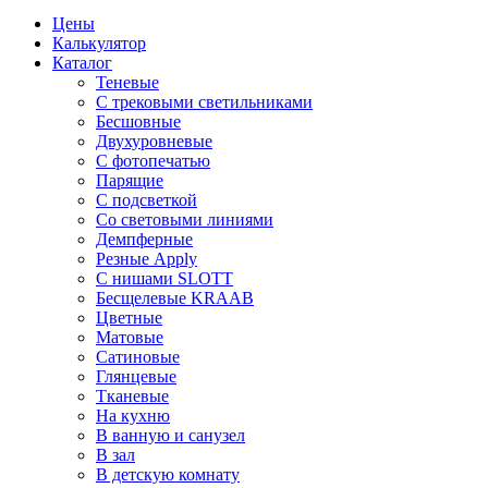
Цены
Калькулятор
Каталог
Теневые
С трековыми светильниками
Бесшовные
Двухуровневые
С фотопечатью
Парящие
С подсветкой
Со световыми линиями
Демпферные
Резные Apply
С нишами SLOTT
Бесщелевые KRAAB
Цветные
Матовые
Сатиновые
Глянцевые
Тканевые
На кухню
В ванную и санузел
В зал
В детскую комнату